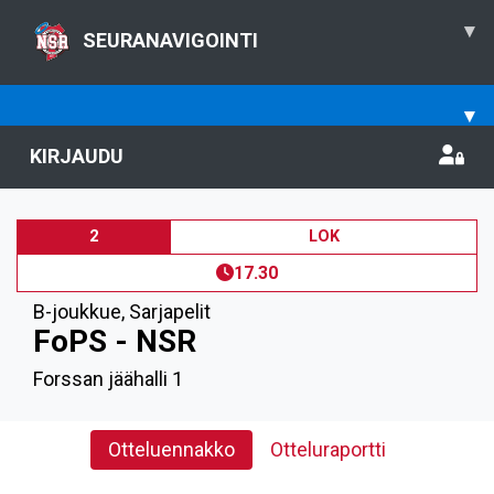
▾
SEURANAVIGOINTI
▾
KIRJAUDU
2
LOK
17.30
B-joukkue
,
Sarjapelit
FoPS - NSR
Forssan jäähalli 1
Otteluennakko
Otteluraportti