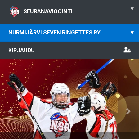
▾
SEURANAVIGOINTI
NURMIJÄRVI SEVEN RINGETTES RY
▾
KIRJAUDU
Previous
Nex
Kiinnostaako ringette? Tutustu