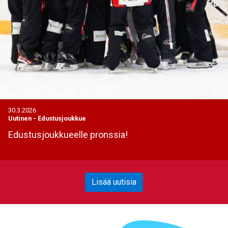
30.3.2026
Uutinen
-
Edustusjoukkue
Edustusjoukkueelle pronssia!
Lisää uutisia