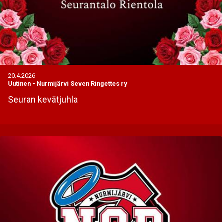
20.4.2026
Uutinen
-
Nurmijärvi Seven Ringettes ry
Seuran kevätjuhla