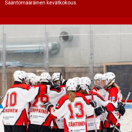
Sääntömääräinen kevätkokous