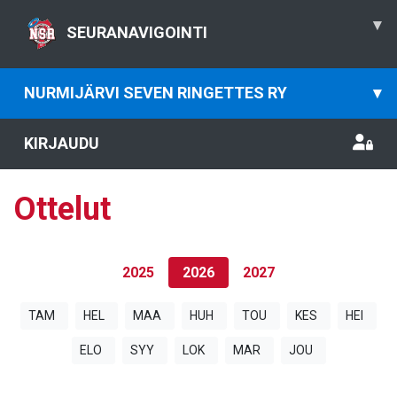
▾
SEURANAVIGOINTI
NURMIJÄRVI SEVEN RINGETTES RY
▾
KIRJAUDU
Ottelut
2025
2026
2027
TAM
HEL
MAA
HUH
TOU
KES
HEI
ELO
SYY
LOK
MAR
JOU