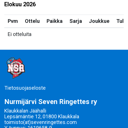
Elokuu
2026
Pvm
Ottelu
Paikka
Sarja
Joukkue
Tulo
Ei otteluita
Tietosuojaseloste
Nurmijärvi Seven Ringettes ry
Klaukkalan Jäähalli
Lepsämäntie 12, 01800 Klaukkala
toimisto(at)sevenringettes.com
Y-tunnus: 1619658-9