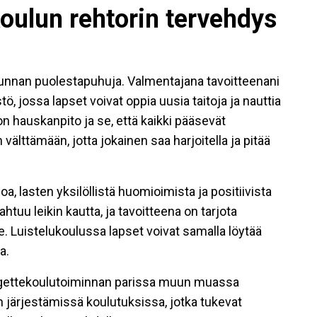
koulun rehtorin tervehdys
liikunnan puolestapuhuja. Valmentajana tavoitteenani
ö, jossa lapset voivat oppia uusia taitoja ja nauttia
on hauskanpito ja se, että kaikki pääsevät
 välttämään, jotta jokainen saa harjoitella ja pitää
, lasten yksilöllistä huomioimista ja positiivista
htuu leikin kautta, ja tavoitteena on tarjota
. Luistelukoulussa lapset voivat samalla löytää
a.
ringettekoulutoiminnan parissa muun muassa
 järjestämissä koulutuksissa, jotka tukevat