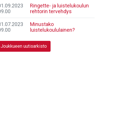
01.09.2023
Ringette- ja luistelukoulun
09.00
rehtorin tervehdys
31.07.2023
Minustako
09.00
luistelukoululainen?
Joukkueen uutisarkisto