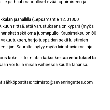
psille parhaat mahdolliset eväät oppimiseen ja
ukkalan jäähallilla (Lepsämäntie 12, 01800
Alkuun riittää, että varustuksena on kypärä (myös
at hanskat sekä oma juomapullo. Kausimaksu on 80
t, vakuutuksen, harjoituspaidan sekä luistimien
en ajan. Seuralta löytyy myös lainattavia mailoja.
suus kokeilla toimintaa
kaksi kertaa veloituksetta
aan voi tulla missä vaiheessa kautta tahansa.
aat sähköpostitse:
toimisto@sevenringettes.com