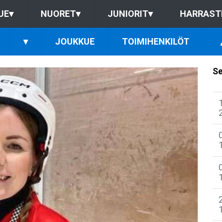
UE
▾
NUORET
▾
JUNIORIT
▾
HARRAST
▾
JOUKKUE
TOIMIHENKILÖT
Se