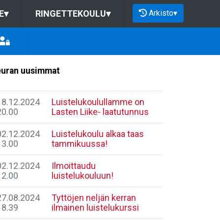
Arkisto
▾
E
▾
RINGETTEKOULU
▾
uran uusimmat
18.12.2024
Luistelukoulullamme on
20.00
Lasten Liike- laatutunnus
02.12.2024
Luistelukoulu alkaa taas
13.00
tammikuussa!
02.12.2024
Ilmoittaudu
12.00
luistelukouluun!
27.08.2024
Tyttöjen neljän kerran
18.39
ilmainen luistelukurssi