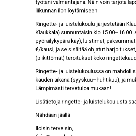
työtäni valmentajana. Näin voin tarjota la
liikunnan ilon löytämiseen.
Ringette- ja luistelukoulu järjestetään Kla
Klaukkala) sunnuntaisin klo 15.00–16.00. 
pyöräilykypärä käy), luistimet, paksumm
€/kausi, ja se sisältää ohjatut harjoitukse
(piikittömät) teroitukset koko ringettekaud
Ringette- ja luistelukoulussa on mahdolli
kauden aikana (syyskuu–huhtikuu), ja muk
Lämpimästi tervetuloa mukaan!
Lisätietoja ringette- ja luistelukoulusta s
Nähdään jäällä!
Iloisin terveisin,