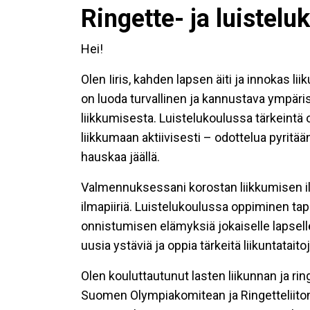
Ringette- ja luistelu
Hei!
Olen Iiris, kahden lapsen äiti ja innokas 
on luoda turvallinen ja kannustava ympärist
liikkumisesta. Luistelukoulussa tärkeintä 
liikkumaan aktiivisesti – odottelua pyritään
hauskaa jäällä.
Valmennuksessani korostan liikkumisen iloa
ilmapiiriä. Luistelukoulussa oppiminen tapa
onnistumisen elämyksiä jokaiselle lapselle
uusia ystäviä ja oppia tärkeitä liikuntataitoj
Olen kouluttautunut lasten liikunnan ja 
Suomen Olympiakomitean ja Ringetteliiton