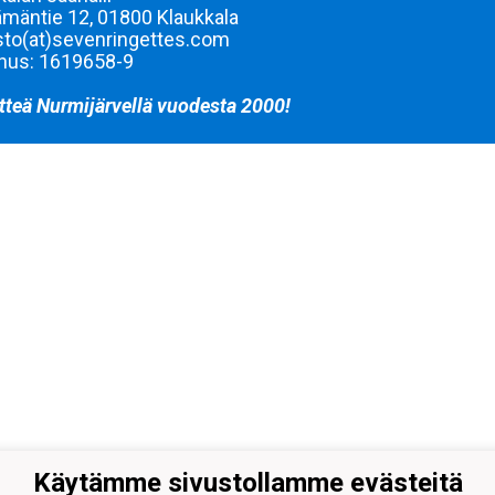
mäntie 12, 01800 Klaukkala
sto(at)sevenringettes.com
nus: 1619658-9
tteä Nurmijärvellä vuodesta 2000!
Käytämme sivustollamme evästeitä