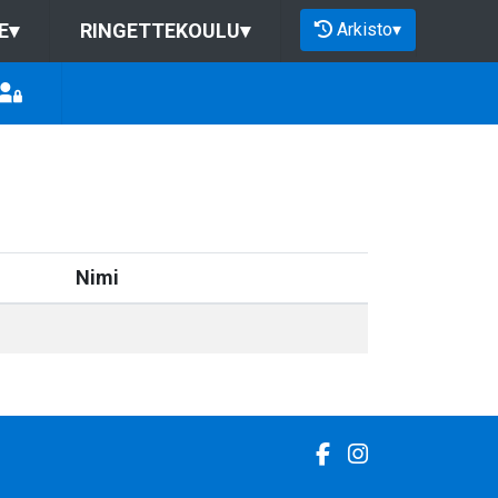
Arkisto
▾
E
▾
RINGETTEKOULU
▾
Nimi