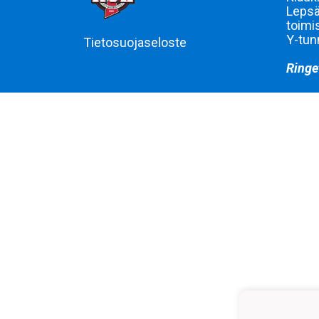
Lepsä
toimi
Y-tun
Tietosuojaseloste
Ringe