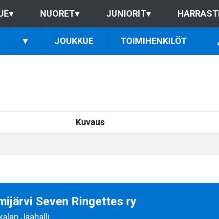
UE
▾
NUORET
▾
JUNIORIT
▾
HARRAST
▾
JOUKKUE
TOIMIHENKILÖT
Kuvaus
ijärvi Seven Ringettes ry
kalan Jäähalli