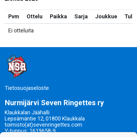
Pvm
Ottelu
Paikka
Sarja
Joukkue
Tulo
Ei otteluita
Tietosuojaseloste
Nurmijärvi Seven Ringettes ry
Klaukkalan Jäähalli
Lepsämäntie 12, 01800 Klaukkala
toimisto(at)sevenringettes.com
Y-tunnus: 1619658-9