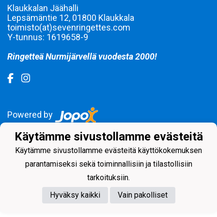
Klaukkalan Jäähalli
Lepsämäntie 12, 01800 Klaukkala
toimisto(at)sevenringettes.com
Y-tunnus: 1619658-9
Ringetteä Nurmijärvellä vuodesta 2000!
Powered by
Käytämme sivustollamme evästeitä
Käytämme sivustollamme evästeitä käyttökokemuksen
parantamiseksi sekä toiminnallisiin ja tilastollisiin
tarkoituksiin.
Hyväksy kaikki
Vain pakolliset