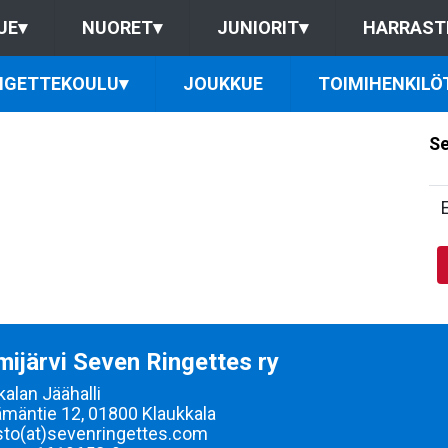
UE
▾
NUORET
▾
JUNIORIT
▾
HARRAST
NGETTEKOULU
▾
JOUKKUE
TOIMIHENKILÖ
Se
ijärvi Seven Ringettes ry
kalan Jäähalli
mäntie 12, 01800 Klaukkala
sto(at)sevenringettes.com