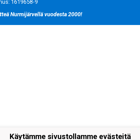
nus: 1619658-9
tteä Nurmijärvellä vuodesta 2000!
Käytämme sivustollamme evästeitä