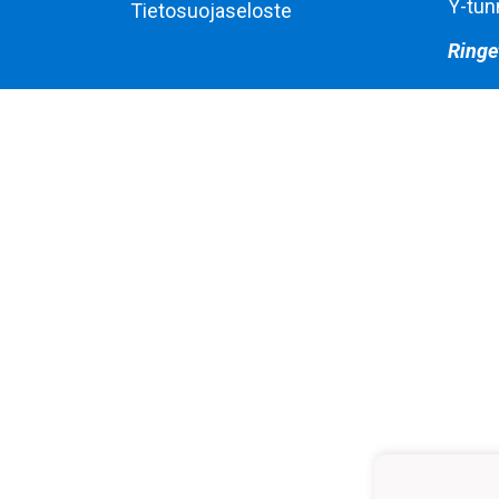
Y-tun
Tietosuojaseloste
Ringe