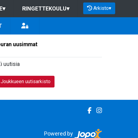
Arkisto
▾
E
▾
RINGETTEKOULU
▾
T
uran uusimmat
Ei uutisia
Joukkueen uutisarkisto
Powered by