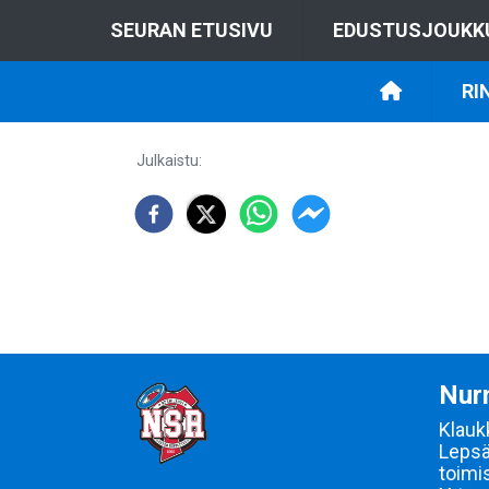
SEURAN ETUSIVU
EDUSTUSJOUKK
RI
Julkaistu
:
Nurm
Klauk
Lepsä
toimi