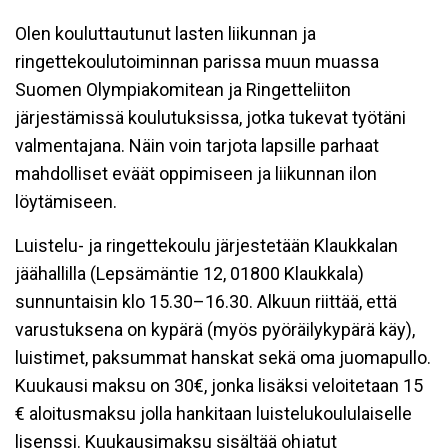
Olen kouluttautunut lasten liikunnan ja
ringettekoulutoiminnan parissa muun muassa
Suomen Olympiakomitean ja Ringetteliiton
järjestämissä koulutuksissa, jotka tukevat työtäni
valmentajana. Näin voin tarjota lapsille parhaat
mahdolliset eväät oppimiseen ja liikunnan ilon
löytämiseen.
Luistelu- ja ringettekoulu järjestetään Klaukkalan
jäähallilla (Lepsämäntie 12, 01800 Klaukkala)
sunnuntaisin klo 15.30–16.30. Alkuun riittää, että
varustuksena on kypärä (myös pyöräilykypärä käy),
luistimet, paksummat hanskat sekä oma juomapullo.
Kuukausi maksu on 30€, jonka lisäksi veloitetaan 15
€ aloitusmaksu jolla hankitaan luistelukoululaiselle
lisenssi. Kuukausimaksu sisältää ohjatut