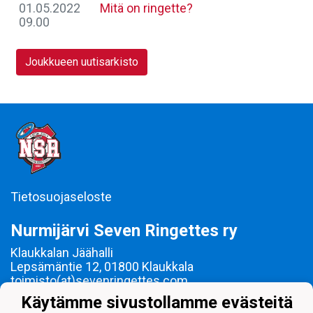
01.05.2022
Mitä on ringette?
09.00
Joukkueen uutisarkisto
Tietosuojaseloste
Nurmijärvi Seven Ringettes ry
Klaukkalan Jäähalli
Lepsämäntie 12, 01800 Klaukkala
toimisto(at)sevenringettes.com
Y-tunnus: 1619658-9
Käytämme sivustollamme evästeitä