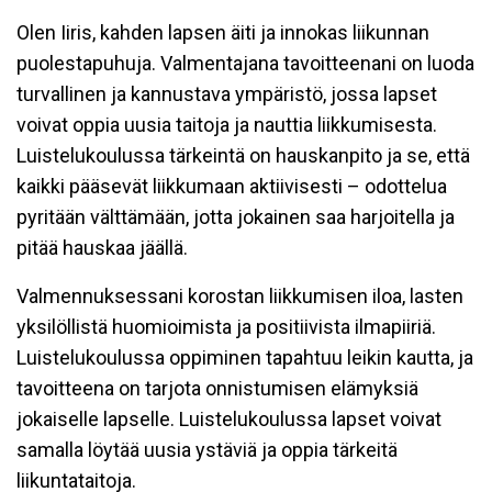
Olen Iiris, kahden lapsen äiti ja innokas liikunnan
puolestapuhuja. Valmentajana tavoitteenani on luoda
turvallinen ja kannustava ympäristö, jossa lapset
voivat oppia uusia taitoja ja nauttia liikkumisesta.
Luistelukoulussa tärkeintä on hauskanpito ja se, että
kaikki pääsevät liikkumaan aktiivisesti – odottelua
pyritään välttämään, jotta jokainen saa harjoitella ja
pitää hauskaa jäällä.
Valmennuksessani korostan liikkumisen iloa, lasten
yksilöllistä huomioimista ja positiivista ilmapiiriä.
Luistelukoulussa oppiminen tapahtuu leikin kautta, ja
tavoitteena on tarjota onnistumisen elämyksiä
jokaiselle lapselle. Luistelukoulussa lapset voivat
samalla löytää uusia ystäviä ja oppia tärkeitä
liikuntataitoja.