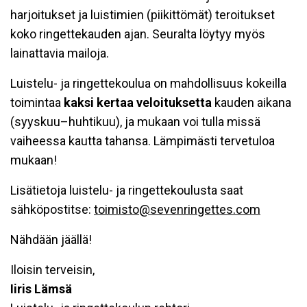
harjoitukset ja luistimien (piikittömät) teroitukset
koko ringettekauden ajan. Seuralta löytyy myös
lainattavia mailoja.
Luistelu- ja ringettekoulua on mahdollisuus kokeilla
toimintaa
kaksi kertaa veloituksetta
kauden aikana
(syyskuu–huhtikuu), ja mukaan voi tulla missä
vaiheessa kautta tahansa. Lämpimästi tervetuloa
mukaan!
Lisätietoja luistelu- ja ringettekoulusta saat
sähköpostitse:
toimisto@sevenringettes.com
Nähdään jäällä!
Iloisin terveisin,
Iiris Lämsä