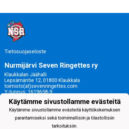
Tietosuojaseloste
Nurmijärvi Seven Ringettes ry
Klaukkalan Jäähalli
Lepsämäntie 12, 01800 Klaukkala
toimisto(at)sevenringettes.com
Y-tunnus: 1619658-9
Käytämme sivustollamme evästeitä
Ringetteä Nurmijärvellä vuodesta 2000!
Käytämme sivustollamme evästeitä käyttökokemuksen
parantamiseksi sekä toiminnallisiin ja tilastollisiin
tarkoituksiin.