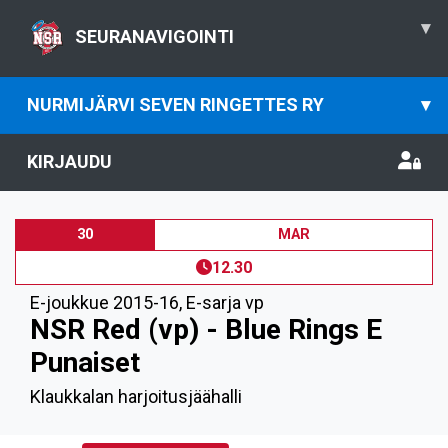
▾
SEURANAVIGOINTI
NURMIJÄRVI SEVEN RINGETTES RY
▾
KIRJAUDU
30
MAR
12.30
E-joukkue 2015-16
,
E-sarja vp
NSR Red (vp) - Blue Rings E
Punaiset
Klaukkalan harjoitusjäähalli