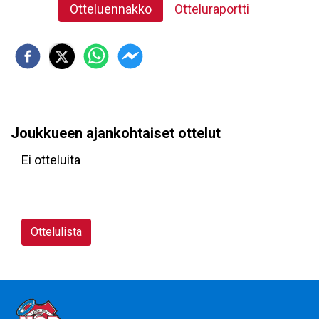
Otteluennakko
Otteluraportti
Joukkueen ajankohtaiset ottelut
Ei otteluita
Ottelulista