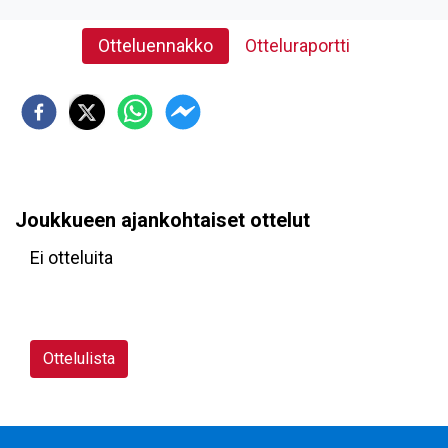
Otteluennakko
Otteluraportti
Joukkueen ajankohtaiset ottelut
Ei otteluita
Ottelulista