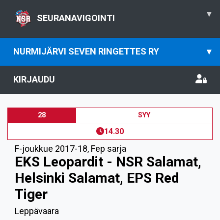
▾
SEURANAVIGOINTI
NURMIJÄRVI SEVEN RINGETTES RY
▾
KIRJAUDU
28
SYY
14.30
F-joukkue 2017-18
,
Fep sarja
EKS Leopardit - NSR Salamat,
Helsinki Salamat, EPS Red
Tiger
Leppävaara