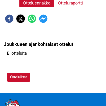
Otteluennakko
Otteluraportti
Joukkueen ajankohtaiset ottelut
Ei otteluita
Ottelulista