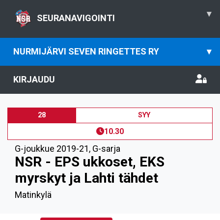
▾
SEURANAVIGOINTI
NURMIJÄRVI SEVEN RINGETTES RY
▾
KIRJAUDU
28
SYY
10.30
G-joukkue 2019-21
,
G-sarja
NSR - EPS ukkoset, EKS
myrskyt ja Lahti tähdet
Matinkylä