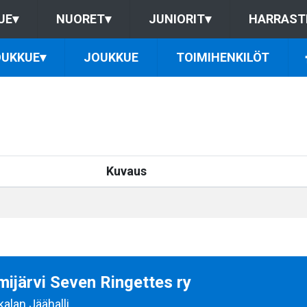
UE
▾
NUORET
▾
JUNIORIT
▾
HARRAST
UKKUE
▾
JOUKKUE
TOIMIHENKILÖT
Kuvaus
ijärvi Seven Ringettes ry
kalan Jäähalli