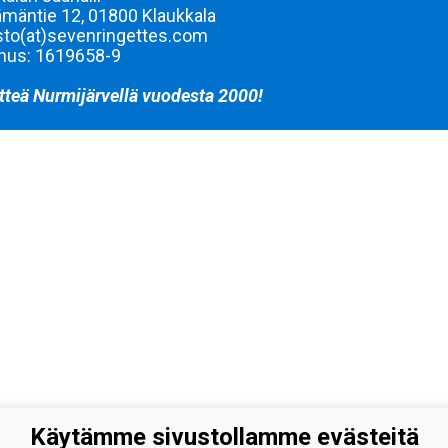
mäntie 12, 01800 Klaukkala
sto(at)sevenringettes.com
nus: 1619658-9
tteä Nurmijärvellä vuodesta 2000!
Käytämme sivustollamme evästeitä