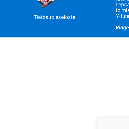
Lepsä
toimi
Y-tun
Tietosuojaseloste
Ringe