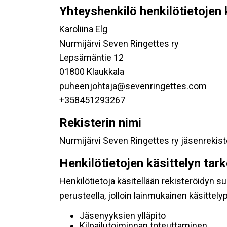
Yhteyshenkilö henkilötietojen 
Karoliina Elg
Nurmijärvi Seven Ringettes ry
Lepsämäntie 12
01800 Klaukkala
puheenjohtaja@sevenringettes.com
+358451293267
Rekisterin nimi
Nurmijärvi Seven Ringettes ry jäsenrekist
Henkilötietojen käsittelyn tar
Henkilötietoja käsitellään rekisteröidyn 
perusteella, jolloin lainmukainen käsittelyp
Jäsenyyksien ylläpito
Kilpailutoiminnan toteuttaminen