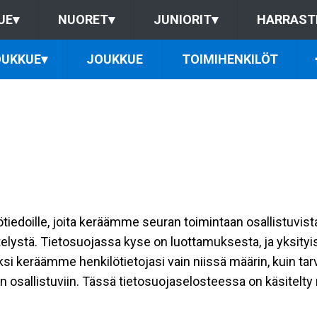
UE
▾
NUORET
▾
JUNIORIT
▾
HARRAST
UKKUE
▾
JOUKKUE
TOIMIHENKILÖT
ilötiedoille, joita keräämme seuran toimintaan osallistuvist
ttelystä. Tietosuojassa kyse on luottamuksesta, ja yksity
ksi keräämme henkilötietojasi vain niissä määrin, kuin ta
allistuviin. Tässä tietosuojaselosteessa on käsitelty nii