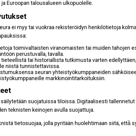
 ja Euroopan talousalueen ulkopuolelle.
vutukset
ura ei myy tai vuokraa rekisteröidyn henkilötietoja kolman
tapauksissa:
etoja toimivaltaisten viranomaisten tai muiden tahojen e
töön perustuvalla, tavalla.
 tieteellistä tai historiallista tutkimusta varten edellyttäe
e niistä tunnistettavissa.
uostumuksensa seuran yhteistyökumppaneiden sähköiseen 
hteistyökumppaneille markkinointitarkoituksiin.
teet
äilytetään suojatuissa tiloissa. Digitaalisesti tallennetut 
en teknisten keinojen avulla suojattuja.
stä tietosuojaa, jolla pyritään huolehtimaan siitä, että̈