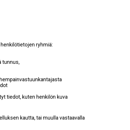
 henkilötietojen ryhmiä:
ä tunnus,
 vanhempainvastuunkantajasta
edot
yt tiedot, kuten henkilön kuva
lluksen kautta, tai muulla vastaavalla