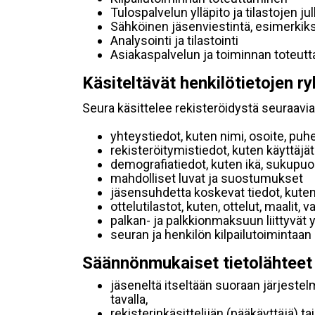
Tulospalvelun ylläpito ja tilastojen ju
Sähköinen jäsenviestintä, esimerkik
Analysointi ja tilastointi
Asiakaspalvelun ja toiminnan toteut
Käsiteltävät henkilötietojen ry
Seura käsittelee rekisteröidystä seuraavia 
yhteystiedot, kuten nimi, osoite, puh
rekisteröitymistiedot, kuten käyttäj
demografiatiedot, kuten ikä, sukupuoli 
mahdolliset luvat ja suostumukset
jäsensuhdetta koskevat tiedot, kuten
ottelutilastot, kuten, ottelut, maalit,
palkan- ja palkkionmaksuun liittyvät 
seuran ja henkilön kilpailutoimintaan
Säännönmukaiset tietolähteet
jäseneltä itseltään suoraan järjestel
tavalla,
rekisterinkäsittelijän (pääkäyttäjä) ta