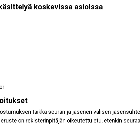
käsittelyä koskevissa asioissa
eri
koitukset
suostumuksen taikka seuran ja jäsenen välisen jäsensuht
eruste on rekisterinpitäjän oikeutettu etu, etenkin seuraav