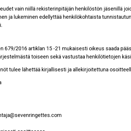
eudet vain niillä rekisterinpitäjän henkilöstön jäsenillä j
nen ja lukeminen edellyttää henkilökohtaista tunnistautum
.
n 679/2016 artiklan 15 -21 mukaisesti oikeus saada pääsy 
t järjestelmästä toiseen sekä vastustaa henkilötietojen käsi
öt tulee lähettää kirjallisesti ja allekirjoitettuna osoitteell
a
ohtaja@sevenringettes.com