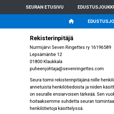
SEURAN ETUSIVU
EDUSTUSJOUKK
EDUSTUSJO
Rekisterinpitäjä
Nurmijärvi Seven Ringettes ry 16196589
Lepsämäntie 12
01800 Klaukkala
puheenjohtaja@sevenringettes.com
Seura toimii rekisterinpitäjänä niille henk
annetuista henkilötiedoista ja niiden käsi
on seuralle ensiarvoisen tärkeää. Sen vuo
hoitaaksemme suhdetta seuran toimintaan os
henkilötietoja käsittelyssä.