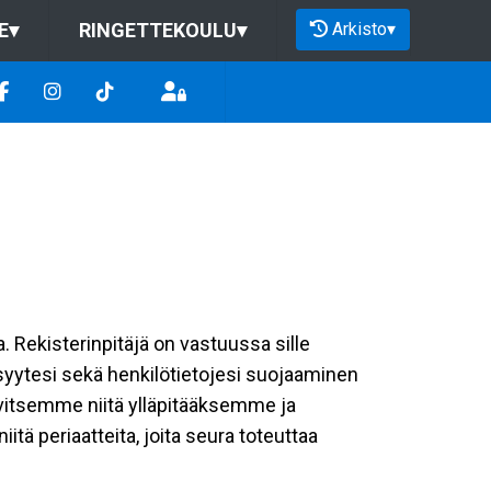
Arkisto
▾
E
▾
RINGETTEKOULU
▾
a. Rekisterinpitäjä on vastuussa sille
isyytesi sekä henkilötietojesi suojaaminen
rvitsemme niitä ylläpitääksemme ja
tä periaatteita, joita seura toteuttaa