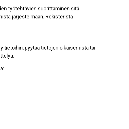
oiden työtehtävien suorittaminen sitä
ista järjestelmään. Rekisteristä
tietoihin, pyytää tietojen oikaisemista tai
ttelyä.
a: