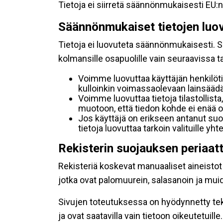
Tietoja ei siirretä säännönmukaisesti EU:n
Säännönmukaiset tietojen luo
Tietoja ei luovuteta säännönmukaisesti. Se
kolmansille osapuolille vain seuraavissa 
Voimme luovuttaa käyttäjän henkilöti
kulloinkin voimassaolevaan lainsäädän
Voimme luovuttaa tietoja tilastollista,
muotoon, että tiedon kohde ei enää ol
Jos käyttäjä on erikseen antanut s
tietoja luovuttaa tarkoin valituille y
Rekisterin suojauksen periaat
Rekisteriä koskevat manuaaliset aineistot s
jotka ovat palomuurein, salasanoin ja muid
Sivujen toteutuksessa on hyödynnetty tekni
ja ovat saatavilla vain tietoon oikeutetuille.