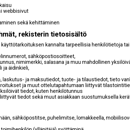
lkaisu
si webbisivut
taminen sekä kehittäminen
hmät, rekisterin tietosisältö
käyttötarkoituksen kannalta tarpeellisia henkilötietoja tai
elinnumerot, sähköpostiosoitteet,
ätunnus, nimimerkki, salasana ja muu mahdollinen yksilöiv
ja äidinkieli,
, laskutus- ja maksutiedot, tuote- ja tilaustiedot, tieto
 varoitukset ja muut ottelutapahtumaan liittyvät tilastointiti
yksilöivät tiedot, kuten henkilötunnus
 liittyvät tiedot sekä muut asiakkaan suostumuksella kerät
mään, sähköpostitse, puhelimitse, lomakkeella, mobiilisove
i toimihenkilön (ylläpitäjä) syöttäminä