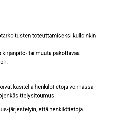
ötarkoitusten toteuttamiseksi kulloinkin
 kirjanpito- tai muuta pakottavaa
een.
oivat käsitellä henkilötietoja voimassa
tojenkäsittelysitoumus.
-järjestelyin, että henkilötietoja