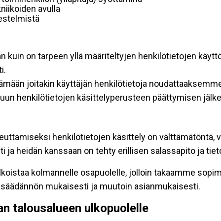
niikoiden avulla
rjestelmistä
an kuin on tarpeen yllä määriteltyjen henkilötietojen käytt
i.
ttämään joitakin käyttäjän henkilötietoja noudattaaksemme
un henkilötietojen käsittelyperusteen päättymisen jälk
teuttamiseksi henkilötietojen käsittely on välttämätöntä, v
 ja heidän kanssaan on tehty erillisen salassapito ja tie
koistaa kolmannelle osapuolelle, jolloin takaamme sopimus
insäädännön mukaisesti ja muutoin asianmukaisesti.
pan talousalueen ulkopuolelle