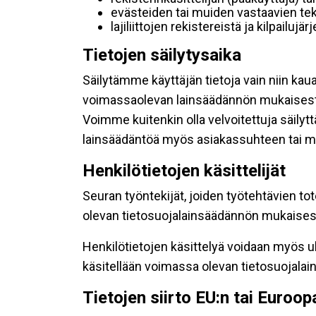
evästeiden tai muiden vastaavien tek
lajiliittojen rekistereistä ja kilpailujä
Tietojen säilytysaika
Säilytämme käyttäjän tietoja vain niin kau
voimassaolevan lainsäädännön mukaisest
Voimme kuitenkin olla velvoitettuja säily
lainsäädäntöä myös asiakassuhteen tai mu
Henkilötietojen käsittelijät
Seuran työntekijät, joiden työtehtävien to
olevan tietosuojalainsäädännön mukaisesti
Henkilötietojen käsittelyä voidaan myös ul
käsitellään voimassa olevan tietosuojala
Tietojen siirto EU:n tai Euroo