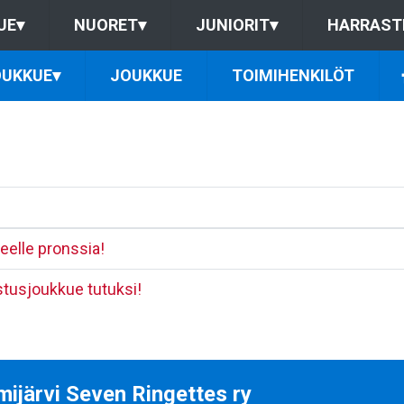
UE
▾
NUORET
▾
JUNIORIT
▾
HARRAST
UKKUE
▾
JOUKKUE
TOIMIHENKILÖT
elle pronssia!
stusjoukkue tutuksi!
ijärvi Seven Ringettes ry