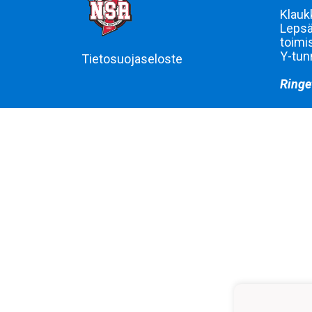
Klauk
Lepsä
toimi
Y-tun
Tietosuojaseloste
Ringe