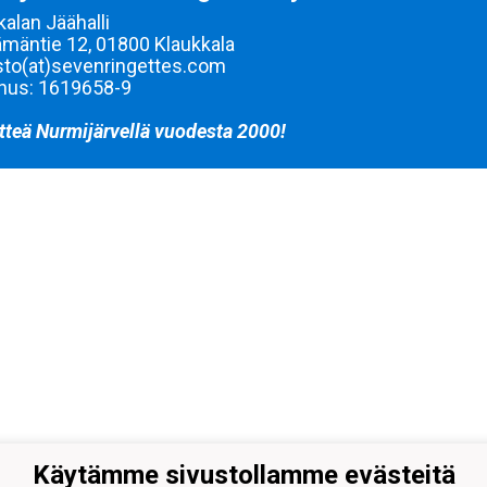
kalan Jäähalli
mäntie 12, 01800 Klaukkala
sto(at)sevenringettes.com
nus: 1619658-9
tteä Nurmijärvellä vuodesta 2000!
Käytämme sivustollamme evästeitä