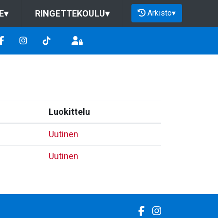
Arkisto
▾
E
▾
RINGETTEKOULU
▾
Luokittelu
Uutinen
Uutinen