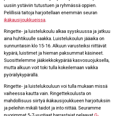
uusiin ystäviin tutustuen ja ryhmässä oppien.
Pelillisiä taitoja harjoitellaan enemmän seuran
ikäkausijoukkueissa
.
Ringette- ja luistelukoulu alkaa syyskuussa ja jatkuu
aina huhtikuulle saakka. Luistelukoulun jääaika on
sunnuntaisin klo 15-16. Alkuun varusteiksi riittävät
kypärä, luistimet ja hieman paksummat käsineet.
Suosittelemme jääkiekkokypärää kasvosuojuksella,
mutta alkuun voit toki tulla kokeilemaan vaikka
pyöräilykypärällä.
Ringette- ja luistelukouluun voi tulla mukaan missä
vaiheessa kautta vain. Ringettekoulusta on
mahdollisuus siirtyä ikäkausijoukkueen harjoituksiin
ja peleihin mikäli taidot ja into riittää. Seuramme
nuorimmat 5-7-vuotiaat harrastajat pelaavat
G-