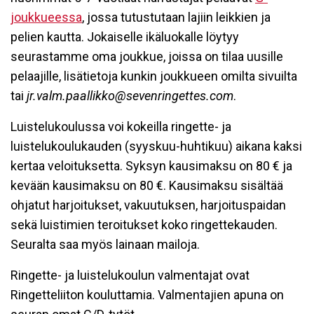
joukkueessa
, jossa tutustutaan lajiin leikkien ja
pelien kautta. Jokaiselle ikäluokalle löytyy
seurastamme oma joukkue, joissa on tilaa uusille
pelaajille, lisätietoja kunkin joukkueen omilta sivuilta
tai
jr.valm.paallikko@sevenringettes.com
.
Luistelukoulussa voi kokeilla ringette- ja
luistelukoulukauden (syyskuu-huhtikuu) aikana kaksi
kertaa veloituksetta. Syksyn kausimaksu on 80 € ja
kevään kausimaksu on 80 €. Kausimaksu sisältää
ohjatut harjoitukset, vakuutuksen, harjoituspaidan
sekä luistimien teroitukset koko ringettekauden.
Seuralta saa myös lainaan mailoja.
Ringette- ja luistelukoulun valmentajat ovat
Ringetteliiton kouluttamia. Valmentajien apuna on