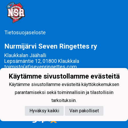
Tietosuojaseloste
Nurmijärvi Seven Ringettes ry
Klaukkalan Jäähalli
Lepsämäntie 12, 01800 Klaukkala
toimisto(at)sevenringettes.com
Y-tunnus: 1619658-9
Käytämme sivustollamme evästeitä
Ringetteä Nurmijärvellä vuodesta 2000!
Käytämme sivustollamme evästeitä käyttökokemuksen
parantamiseksi sekä toiminnallisiin ja tilastollisiin
tarkoituksiin.
Hyväksy kaikki
Vain pakolliset
Powered by