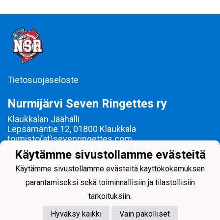
Tietosuojaseloste
Nurmijärvi Seven Ringettes ry
Klaukkalan Jäähalli
Lepsämäntie 12, 01800 Klaukkala
toimisto(at)sevenringettes.com
Y-tunnus: 1619658-9
Käytämme sivustollamme evästeitä
Ringetteä Nurmijärvellä vuodesta 2000!
Käytämme sivustollamme evästeitä käyttökokemuksen
parantamiseksi sekä toiminnallisiin ja tilastollisiin
tarkoituksiin.
Hyväksy kaikki
Vain pakolliset