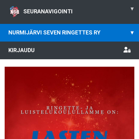
▾
SEURANAVIGOINTI
NURMIJÄRVI SEVEN RINGETTES RY
▾
KIRJAUDU